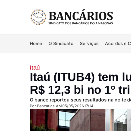
Home
O Sindicato
Serviços
Acordos e 
Itaú
Itaú (ITUB4) tem l
R$ 12,3 bi no 1º tr
O banco reportou seus resultados na noite de
Por
Bancarios AM
05/05/2026
17:14