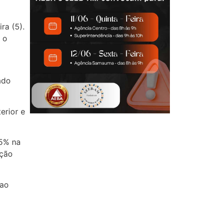
ra (5).
 o
ado
erior e
,5% na
ação
 ao