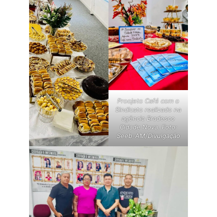
Proojeto Café com o
Sindicato realizado na
agência Bradesco
Cidade Nova. Foto:
Seeb-AM/Divulgação